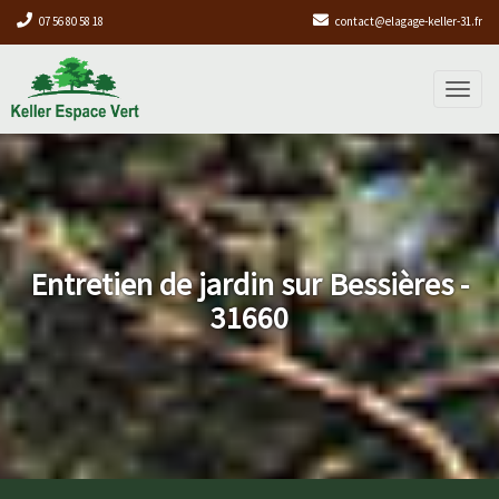
07 56 80 58 18
contact@elagage-keller-31.fr
Toggl
naviga
Entretien de jardin sur Bessières -
31660