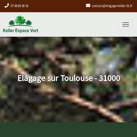
07 56 80 58 18
contact@elagage-keller-31.fr
Toggl
naviga
Elagage sur Toulouse - 31000