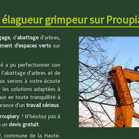
 élagueur grimpeur sur Proupi
gage
, d'
abattage
d'arbres,
ement d'espaces verts
sur
té a pu perfectionner son
 l'abattage d'arbres et de
ous serons à votre écoute
r les solutions adaptées à
ux en toute tranquillité à
surance d'un
travail sérieux
.
roupiary
? N'hésitez pas à
u un
devis gratuit
.
y
, commune de la Haute-