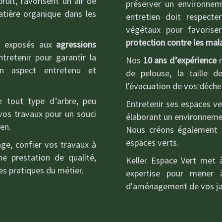
ruit, favorisent un air de
préserver un environnem
matière organique dans les
entretien doit respect
végétaux pour favorise
protection contre les mal
t exposés aux
agressions
ntretenir pour garantir la
Nos
10 ans d’expérience
n
un aspect entretenu et
de pelouse, la taille de
l'évacuation de vos déchet
e tout type d’arbre, peu
Entretenir ses espaces ve
vos travaux pour un souci
élaborant un environnement
ien.
Nous créons également 
espaces verts.
ge, confier vos travaux à
ne prestation de qualité,
Keller Espace Vert met à
es pratiques du métier.
expertise pour mener 
d'aménagement de vos jar