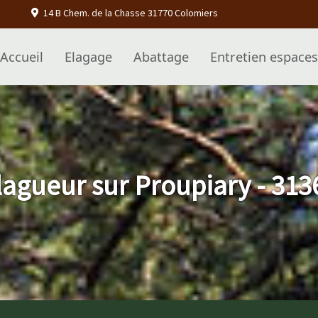
14 B Chem. de la Chasse 31770 Colomiers
Accueil
Elagage
Abattage
Entretien espaces
lagueur sur Proupiary - 313