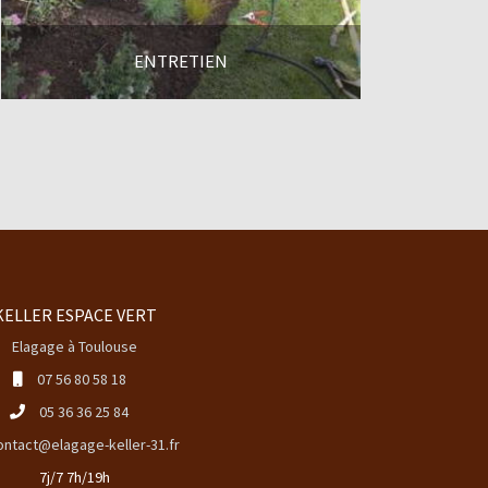
ENTRETIEN
En savoir +
KELLER ESPACE VERT
Elagage à Toulouse
07 56 80 58 18
05 36 36 25 84
ontact@elagage-keller-31.fr
7j/7 7h/19h