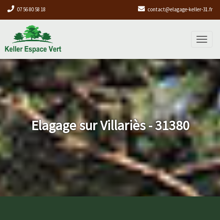
07 56 80 58 18
contact@elagage-keller-31.fr
Toggl
naviga
Elagage sur Villariès - 31380