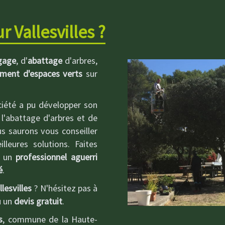
 Vallesvilles ?
gage
, d'
abattage
d'arbres,
ement d'espaces verts
sur
ciété a pu développer son
 l'abattage d'arbres et de
us saurons vous conseiller
leures solutions. Faites
r un
professionnel aguerri
é
.
llesvilles
? N'hésitez pas à
u un
devis gratuit
.
s
, commune de la Haute-