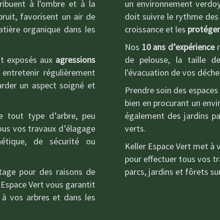
tribuent à l'ombre et à la
un environnement verdoya
ruit, favorisent un air de
doit suivre le rythme des
matière organique dans les
croissance et les
protéger
Nos
10 ans d’expérience
n
nt exposés aux
agressions
de pelouse, la taille de
 entretenir régulièrement
l'évacuation de vos déchet
arder un aspect soigné et
Prendre soin des espaces 
bien en procurant un envi
e tout type d’arbre, peu
également des jardins p
tous vos travaux d’élagage
verts.
étique, de sécurité ou
Keller Espace Vert met à 
pour effectuer tous vos 
tage pour des raisons de
parcs, jardins et fôrets su
r Espace Vert vous garantit
 à vos arbres et dans les