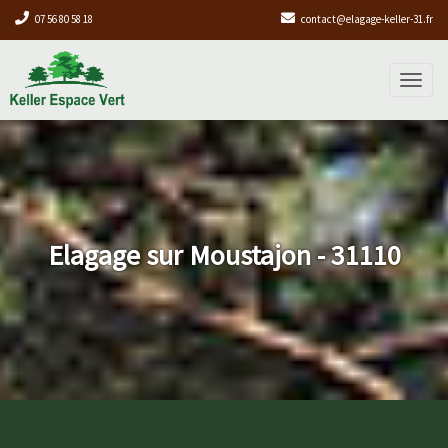
07 56 80 58 18
contact@elagage-keller-31.fr
Toggl
naviga
Elagage sur Moustajon - 31110