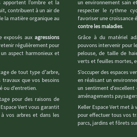
ls apportent l'ombre et la
un environnement sain et
it, contribuent à un air de
respecter le rythme cy
 de la matière organique au
favoriser une croissance 
contre les maladies
.
ce exposés aux
agressions
Grâce à du matériel a
tretenir régulièrement pour
pouvons intervenir pour l
r un aspect harmonieux et
pelouse, de taille de ha
verts et feuilles mortes, e
tage de tout type d’arbre,
S'occuper des espaces ver
os travaux que vos besoins
en réalisant un environn
é ou d'entretien.
un sentiment d'excellent
aménagements paysagers p
tage pour des raisons de
r Espace Vert vous garantit
Keller Espace Vert met à 
 à vos arbres et dans les
pour effectuer tous vos 
parcs, jardins et fôrets su