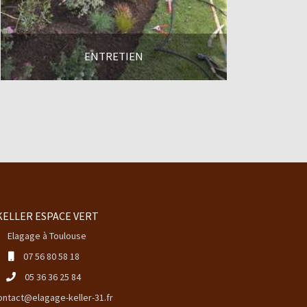
ENTRETIEN
En savoir +
KELLER ESPACE VERT
Elagage à Toulouse
07 56 80 58 18
05 36 36 25 84
ontact@elagage-keller-31.fr