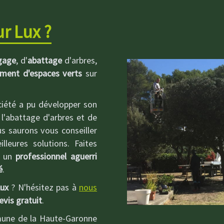
r Lux ?
gage
, d'
abattage
d'arbres,
ement d'espaces verts
sur
ciété a pu développer son
 l'abattage d'arbres et de
us saurons vous conseiller
leures solutions. Faites
r un
professionnel aguerri
é
.
ux
? N'hésitez pas à
nous
evis gratuit
.
une de la Haute-Garonne