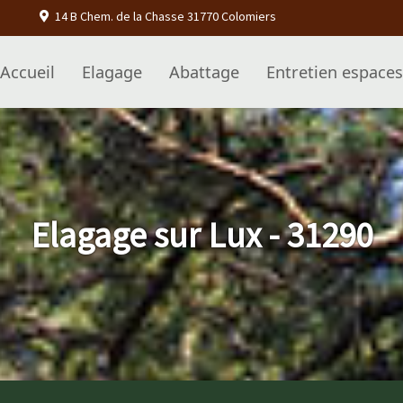
14 B Chem. de la Chasse 31770 Colomiers
Accueil
Elagage
Abattage
Entretien espaces
Elagage sur Lux - 31290