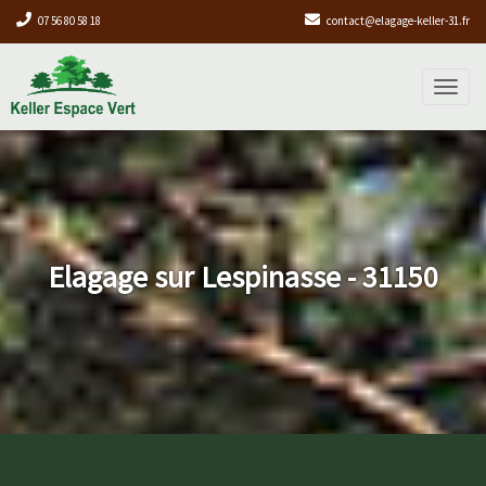
07 56 80 58 18
contact@elagage-keller-31.fr
Toggl
naviga
Elagage sur Lespinasse - 31150