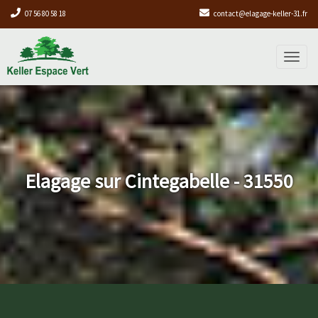
07 56 80 58 18
contact@elagage-keller-31.fr
Toggl
naviga
Elagage sur Cintegabelle - 31550