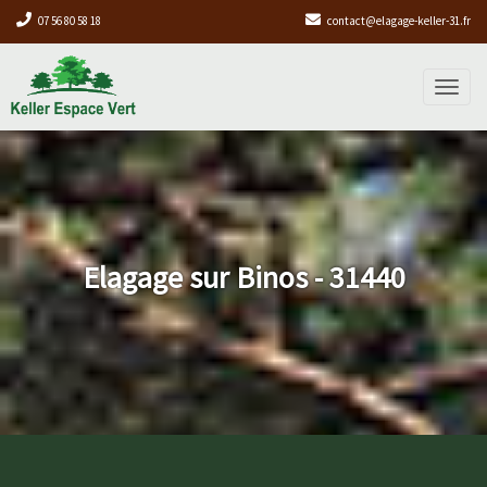
07 56 80 58 18
contact@elagage-keller-31.fr
Toggl
naviga
Elagage sur Binos - 31440