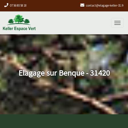
07 56 80 58 18
contact@elagage-keller-31.fr
Toggl
naviga
Elagage sur Benque - 31420